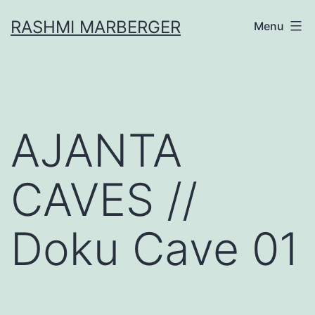
Skip
RASHMI MARBERGER
Menu
to
content
AJANTA
CAVES //
Doku Cave 01